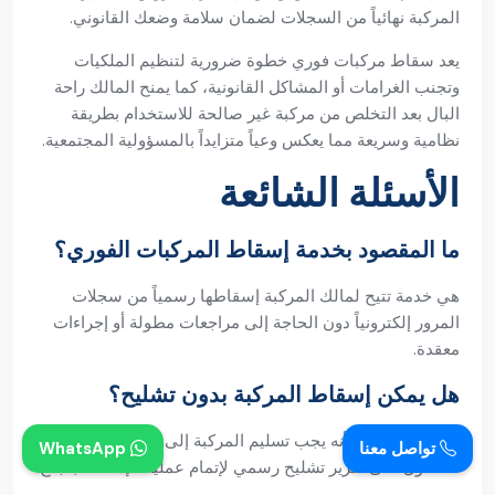
المركبة نهائياً من السجلات لضمان سلامة وضعك القانوني.
يعد سقاط مركبات فوري خطوة ضرورية لتنظيم الملكيات
وتجنب الغرامات أو المشاكل القانونية، كما يمنح المالك راحة
البال بعد التخلص من مركبة غير صالحة للاستخدام بطريقة
نظامية وسريعة مما يعكس وعياً متزايداً بالمسؤولية المجتمعية.
الأسئلة الشائعة
ما المقصود بخدمة إسقاط المركبات الفوري؟
هي خدمة تتيح لمالك المركبة إسقاطها رسمياً من سجلات
المرور إلكترونياً دون الحاجة إلى مراجعات مطولة أو إجراءات
معقدة.
هل يمكن إسقاط المركبة بدون تشليح؟
لا، لا يمكن ذلك لأنه يجب تسليم المركبة إلى جهة معتمدة أو
تواصل معنا
WhatsApp
الحصول على تقرير تشليح رسمي لإتمام عملية الإسقاط بنجاح.