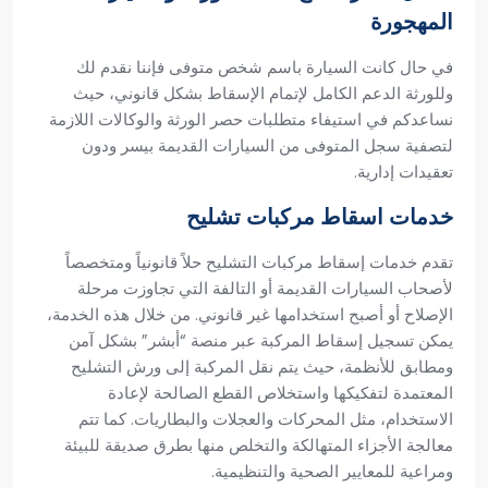
المهجورة
في حال كانت السيارة باسم شخص متوفى فإننا نقدم لك
وللورثة الدعم الكامل لإتمام الإسقاط بشكل قانوني، حيث
نساعدكم في استيفاء متطلبات حصر الورثة والوكالات اللازمة
لتصفية سجل المتوفى من السيارات القديمة بيسر ودون
تعقيدات إدارية.
خدمات اسقاط مركبات تشليح
تقدم خدمات إسقاط مركبات التشليح حلاً قانونياً ومتخصصاً
لأصحاب السيارات القديمة أو التالفة التي تجاوزت مرحلة
الإصلاح أو أصبح استخدامها غير قانوني. من خلال هذه الخدمة،
يمكن تسجيل إسقاط المركبة عبر منصة “أبشر” بشكل آمن
ومطابق للأنظمة، حيث يتم نقل المركبة إلى ورش التشليح
المعتمدة لتفكيكها واستخلاص القطع الصالحة لإعادة
الاستخدام، مثل المحركات والعجلات والبطاريات. كما تتم
معالجة الأجزاء المتهالكة والتخلص منها بطرق صديقة للبيئة
ومراعية للمعايير الصحية والتنظيمية.