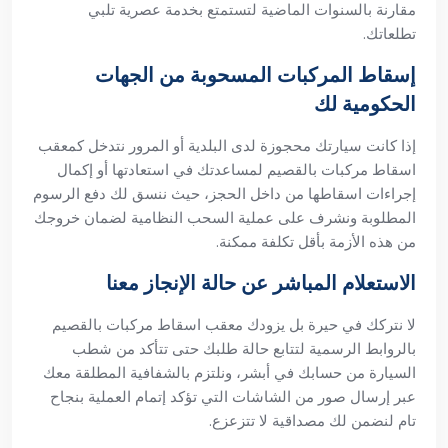
مقارنة بالسنوات الماضية لتستمتع بخدمة عصرية تلبي
تطلعاتك.
إسقاط المركبات المسحوبة من الجهات
الحكومية لك
إذا كانت سيارتك محجوزة لدى البلدية أو المرور نتدخل كمعقب
اسقاط مركبات بالقصيم لمساعدتك في استعادتها أو إكمال
إجراءات اسقاطها من داخل الحجز، حيث ننسق لك دفع الرسوم
المطلوبة ونشرف على عملية السحب النظامية لضمان خروجك
من هذه الأزمة بأقل تكلفة ممكنة.
الاستعلام المباشر عن حالة الإنجاز معنا
لا نتركك في حيرة بل يزودك معقب اسقاط مركبات بالقصيم
بالروابط الرسمية لتتابع حالة طلبك حتى تتأكد من شطب
السيارة من حسابك في أبشر، ونلتزم بالشفافية المطلقة معك
عبر إرسال صور من الشاشات التي تؤكد إتمام العملية بنجاح
تام لنضمن لك مصداقية لا تتزعزع.