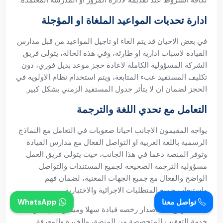
ادارة تحديات المواعيد الملغاة او المؤجلة
في بعض الاحيان قد يتم الغاء او تاجيل المواعيد من قبل مدارس
القيادة لاسباب ادارية او طارئة، وفي هذه الحالة، يتولى فريق
الشركة المسؤولية الكاملة لاعادة حجز موعد بديل فوري، دون
تكليف المستفيد عبء المتابعة، ويتم استخدام نظام الاولوية في
الحجز لضمان ان لا يتأثر جدول المستفيد الزمني بشكل كبير.
التعامل مع تحدي اللغة والترجمة
يواجه المقيمون الاجانب احيانا صعوبات في التعامل مع النماذج
الرسمية باللغة العربية او التواصل الفعال مع مدارس القيادة
وتوفر المنصة دعما في هذا الجانب، حيث يتولى فريق العمل
مسؤولية الترجمة الصحيحة لجميع المستندات والتواصل
الواضح والفعال مع جميع الجهات المعنية، لضمان فهم
واستيعاب جميع المتطلبات الاجرائية والاختبارية.
تواصل معنا
WhatsApp
يعد الطريق الى اصدار رخصه قيادة سهلا وميسرا الآن عبر
خدمة التعقيب المتخصصة من المنصة، والخبرة والمعرفة