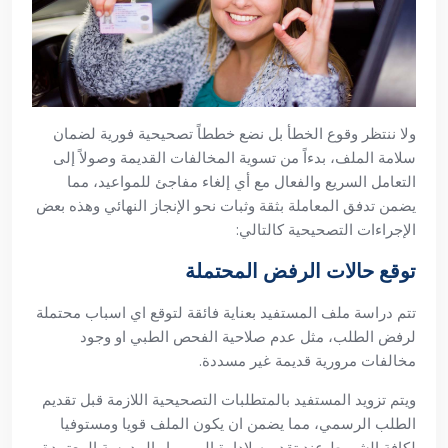
ولا ننتظر وقوع الخطأ بل نضع خططاً تصحيحية فورية لضمان
سلامة الملف، بدءاً من تسوية المخالفات القديمة وصولاً إلى
التعامل السريع والفعال مع أي إلغاء مفاجئ للمواعيد، مما
يضمن تدفق المعاملة بثقة وثبات نحو الإنجاز النهائي وهذه بعض
الإجراءات التصحيحية كالتالي:
توقع حالات الرفض المحتملة
تتم دراسة ملف المستفيد بعناية فائقة لتوقع اي اسباب محتملة
لرفض الطلب، مثل عدم صلاحية الفحص الطبي او وجود
مخالفات مرورية قديمة غير مسددة.
ويتم تزويد المستفيد بالمتطلبات التصحيحية اللازمة قبل تقديم
الطلب الرسمي، مما يضمن ان يكون الملف قويا ومستوفيا
لكافة الشروط عند تقديمه لادارة المرور او المدرسة المعتمدة.