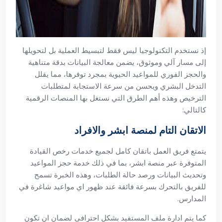
إذ نستخدم التكنولوجيا ليس فقط لتبسيط العملية بل لتحويلها
إلى مسار آلي وموثوق، يضمن معالجة البيانات بدقة متناهية
والحجز الفوري للمواعيد الحيوية بمجرد توفرها، مما يقلل
التدخل البشري ويحسن من سرعة الاستجابة لمتطلبات
الترخيص وهذه أهم الطرق التي نستغل بها المنصات الرقمية
كالتالي:
الاتقان التام لمنصة ابشر والافراد
يتمتع فريق العمل باتقان كامل لجميع خدمات رخص القيادة
المتوفرة عبر منصة ابشر، بما في ذلك خدمة حجز المواعيد
وتحديث البيانات ورصد حالة الطلبات، وهذه الخبرة تسمح
للفريق بالتحرك بسرعة فائقة عند ظهور اي مواعيد شاغرة في
المدارس.
كما يتم ادارة ملف المستفيد بشكل احترافي لضمان ان تكون